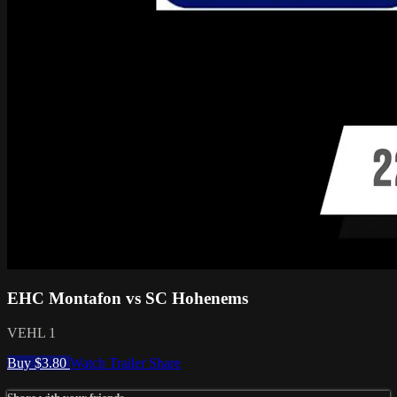
EHC Montafon vs SC Hohenems
VEHL 1
Buy $3.80
Watch Trailer
Share