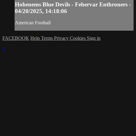
Hohenems Blue Devils - Fehervar Enthroners -
04/20/2025, 14:18:06
American Football
FACEBOOK
Help
Terms
Privacy
Cookies
Sign in
×